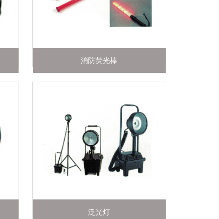
消防荧光棒
泛光灯