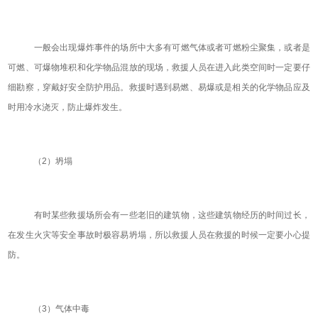
一般会出现爆炸事件的场所中大多有可燃气体或者可燃粉尘聚集，或者是
可燃、可爆物堆积和化学物品混放的现场，救援人员在进入此类空间时一定要仔
细勘察，穿戴好安全防护用品。救援时遇到易燃、易爆或是相关的化学物品应及
时用冷水浇灭，防止爆炸发生。
（2）坍塌
有时某些救援场所会有一些老旧的建筑物，这些建筑物经历的时间过长，
在发生火灾等安全事故时极容易坍塌，所以救援人员在救援的时候一定要小心提
防。
（3）气体中毒